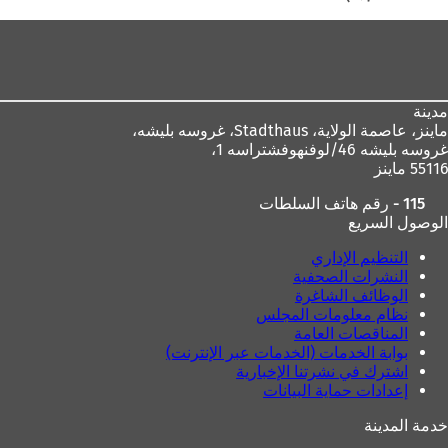
ا
منطقة
م
ة
القدم
ت
ب
و
مدينة
ي
ماينز، عاصمة الولاية،
Stadthaus، غروسه بليشه،
ب
غروسه بليشه 46/لوفنهوفشتراسه 1،
ج
55116 ماينز
د
115 - رقم هاتف السلطات
ي
الوصول السريع
د
ة
التنظيم الإداري
)
النشرات الصحفية
الوظائف الشاغرة
نظام معلومات المجلس
المناقصات العامة
بوابة الخدمات (الخدمات عبر الإنترنت)
اشترك في نشرتنا الإخبارية
إعدادات حماية البيانات
خدمة المدينة