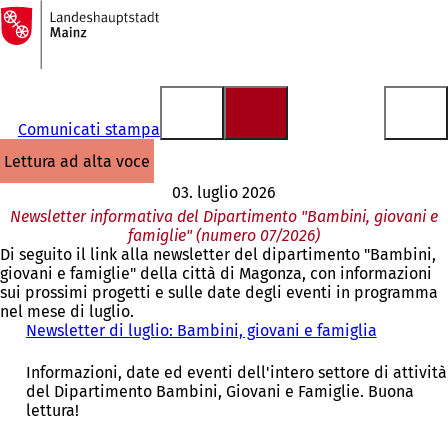
Alla
pagina
Vai al contenuto
iniziale
Comunicati stampa
lettura ad alta voce
03. luglio 2026
Newsletter informativa del Dipartimento "Bambini, giovani e
famiglie" (numero 07/2026)
Di seguito il link alla newsletter del dipartimento "Bambini,
giovani e famiglie" della città di Magonza, con informazioni
sui prossimi progetti e sulle date degli eventi in programma
nel mese di luglio.
Newsletter di luglio: Bambini, giovani e famiglia
(
S
i
Informazioni, date ed eventi dell'intero settore di attività
a
del Dipartimento Bambini, Giovani e Famiglie. Buona
p
lettura!
r
e