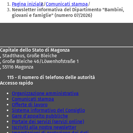
Siete
Pagina iniziale
Comunicati stampa
i
qui:
Newsletter informativa del Dipartimento "Bambini,
n
giovani e famiglie" (numero 07/2026)
u
n
Area
a
n
dei
u
piedi
o
v
Capitale dello Stato di Magonza
a
,
Stadthaus, Große Bleiche
s
, Große Bleiche 46/Löwenhofstraße 1
c
, 55116 Magonza
h
115 - Il numero di telefono delle autorità
e
Accesso rapido
d
a
Organizzazione amministrativa
)
Comunicati stampa
Offerte di lavoro
Sistema informativo del Consiglio
Gare d'appalto pubbliche
Portale dei servizi (servizi online)
Iscriviti alla nostra newsletter
Impostazioni di protezione dei dati