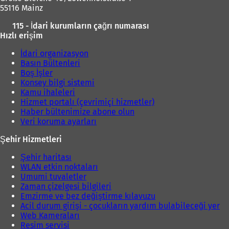
55116 Mainz
115 - İdari kurumların çağrı numarası
Hızlı erişim
İdari organizasyon
Basın Bültenleri
Boş İşler
Konsey bilgi sistemi
Kamu ihaleleri
Hizmet portalı (çevrimiçi hizmetler)
Haber bültenimize abone olun
Veri koruma ayarları
Şehir Hizmetleri
Şehir haritası
WLAN etkin noktaları
Umumi tuvaletler
Zaman çizelgesi bilgileri
Emzirme ve bez değiştirme kılavuzu
Acil durum girişi - çocukların yardım bulabileceği yer
Web Kameraları
Resim servisi