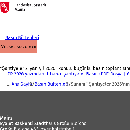
Ana
sayfaya
İçeriğe atla
Basın Bültenleri
yüksek sesle oku
"Şantiyeler 2. yarı yıl 2026" konulu bugünkü basın toplantısına
PP 2026 yazından itibaren şantiyeler Basın
PDF
-Dosya
6
Buradasınız:
Ana Sayfa
Basın Bültenleri
Sunum "Şantiyeler 2026'nın 
Ayak
bölgesi
Mainz
Eyalet Başkenti
Stadthaus Große Bleiche
Große Bleiche 46/Löwenhofstraße 1