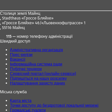
для
ніг
Столиця землі Майнц
,
Stadthaus «Гроссе Бляйхе»
, «Гроссе Бляйхе» 46/«Льовенхофштрассе» 1
, 55116 Майнц
115 — номер телефону адміністрації
Швидкий доступ
Адміністративна організація
Прес-релізи
Вакансії
Інформаційна система ради
Публічні тендери
Сервісний портал (онлайн-сервіси)
Підпишіться на нашу розсилку
Налаштування захисту даних
Міська служба
Карта міста
Точки доступу до бездротової локальної мережі
Громадські туалети