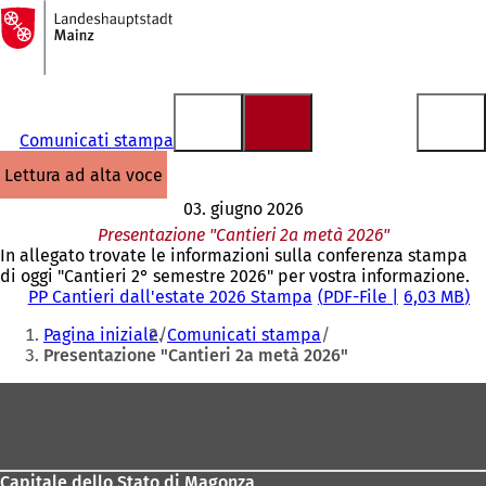
Alla
pagina
Vai al contenuto
iniziale
Comunicati stampa
lettura ad alta voce
03. giugno 2026
Presentazione "Cantieri 2a metà 2026"
In allegato trovate le informazioni sulla conferenza stampa
di oggi "Cantieri 2° semestre 2026" per vostra informazione.
PP Cantieri dall'estate 2026 Stampa
PDF
-File
6,03 MB
Siete
Pagina iniziale
Comunicati stampa
qui:
Presentazione "Cantieri 2a metà 2026"
Area
dei
piedi
Capitale dello Stato di Magonza