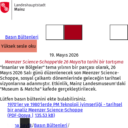
Ana
sayfaya
İçeriğe atla
Basın Bültenleri
yüksek sesle oku
19. Mayıs 2026
Meenzer Science-Schoppe'de 26 Mayıs'ta tarihi bir tartışma
"İnsanlar ve Bölgeler" tema yılının bir parçası olarak, 26
Mayıs 2026 Salı günü düzenlenecek son Meenzer Science-
Schoppe, sosyal çalkantı dönemlerinde geleceğin tarihsel
vizyonlarına adanmıştır. Etkinlik, Mainz Landesmuseum'daki
"Museum & Matcha" kafede gerçekleştirilecek.
Lütfen basın bültenini ekte bulabilirsiniz.
1970'ler ve 1980'lerde PM Teknoloji iyimserliği - tarihsel
bir analiz Meenzer Science-Schoppe
PDF
-Dosya
135,53 kB
Buradasınız:
Ana Sayfa
Basın Bültenleri