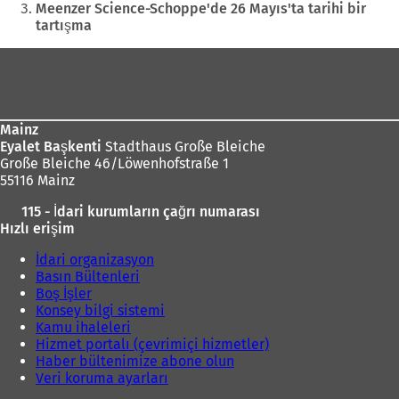
Meenzer Science-Schoppe'de 26 Mayıs'ta tarihi bir
tartışma
Ayak
bölgesi
Mainz
Eyalet Başkenti
Stadthaus Große Bleiche
Große Bleiche 46/Löwenhofstraße 1
55116 Mainz
115 - İdari kurumların çağrı numarası
Hızlı erişim
İdari organizasyon
Basın Bültenleri
Boş İşler
Konsey bilgi sistemi
Kamu ihaleleri
Hizmet portalı (çevrimiçi hizmetler)
Haber bültenimize abone olun
Veri koruma ayarları