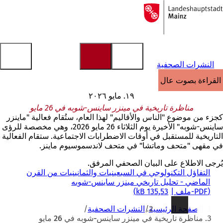
إلى
الصفحة
الانتقال إلى المحتوى
الرئيسية
النشرات الصحفية
القراءة بصوت عالٍ
١٩. مايو ٢٠٢٦
مناظرة تاريخية في مينزر ساينس-شوبه في 26 مايو
كجزء من موضوع "الناس والأقاليم" لهذا العام، ستُقام فعالية "ماينزر
ساينس-شوبه" الأخيرة يوم الثلاثاء 26 مايو 2026، وهي مخصصة للرؤى
التاريخية للمستقبل في أوقات الاضطرابات الاجتماعية. ستقام الفعالية
في مقهى "متحف وماتشا" في متحف لاندسموسيوم ماينز.
يُرجى الاطلاع على البيان الصحفي المرفق.
التفاؤل التكنولوجي في السبعينيات والثمانينيات من القرن
الماضي - تحليل تاريخي مينزر ساينس-شوبه
PDF
-ملف
135,53 kB
أنت
الصفحة الرئيسية
النشرات الصحفية
هنا
مناظرة تاريخية في مينزر ساينس-شوبه في 26 مايو