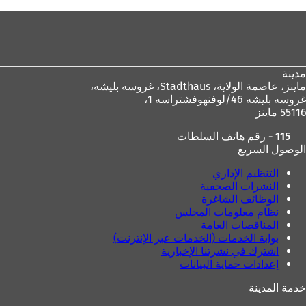
منطقة
القدم
مدينة
ماينز، عاصمة الولاية،
Stadthaus، غروسه بليشه،
غروسه بليشه 46/لوفنهوفشتراسه 1،
55116 ماينز
115 - رقم هاتف السلطات
الوصول السريع
التنظيم الإداري
النشرات الصحفية
الوظائف الشاغرة
نظام معلومات المجلس
المناقصات العامة
بوابة الخدمات (الخدمات عبر الإنترنت)
اشترك في نشرتنا الإخبارية
إعدادات حماية البيانات
خدمة المدينة