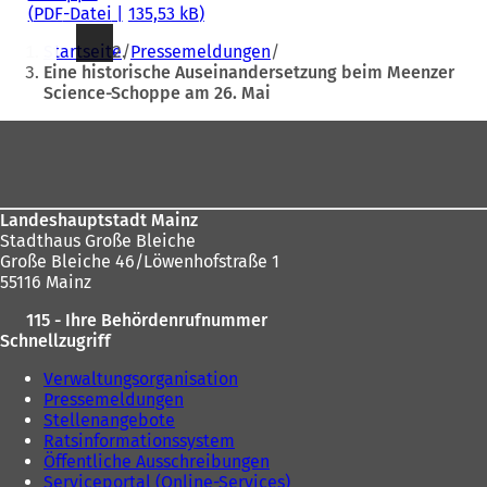
PDF
-Datei
135,53 kB
Sie
Startseite
Pressemeldungen
befinden
Eine historische Auseinandersetzung beim Meenzer
Science-Schoppe am 26. Mai
sich
hier:
Fußbereich
Landeshauptstadt Mainz
Stadthaus Große Bleiche
Große Bleiche 46/Löwenhofstraße 1
55116 Mainz
115 - Ihre Behördenrufnummer
Schnellzugriff
Verwaltungsorganisation
Pressemeldungen
Stellenangebote
Ratsinformationssystem
Öffentliche Ausschreibungen
Serviceportal (Online-Services)