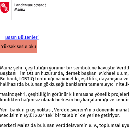
Ana
sayfaya
İçeriğe atla
Basın Bültenleri
yüksek sesle oku
Mainz şehri çeşitliliğin görünür bir sembolüne kavuştu: Verdd
Başkanı Tim Ott'un huzurunda, dernek başkanı Michael Blum, Ç
Bu bank, LGBTIQ topluluğuna yönelik çeşitlilik, dayanışma ve s
halihazırda bulunan gökkuşağı banklarını tamamlayıcı niteli
"Mainz şehri, çeşitliliğin görünür kılınmasına yönelik proje
kimlikten bağımsız olarak herkesin hoş karşılandığı ve kendi
Yeni bankın çıkış noktası, Verddelsverein'in o dönemki mahal
Meclisi'nin Eylül 2024'teki bir talebini de yerine getiriyor.
Merkezi Mainz'da bulunan Verddelsverein e. V., toplumsal uyum