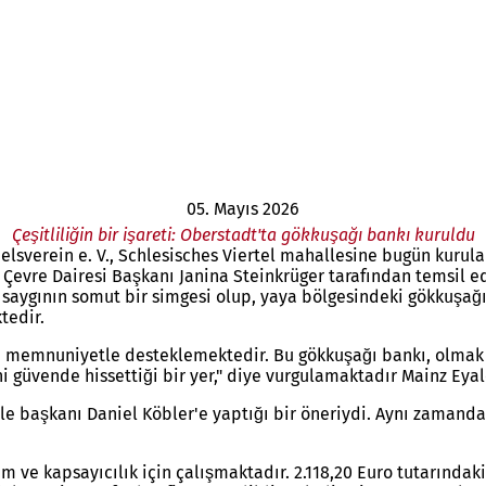
05. Mayıs 2026
Çeşitliliğin bir işareti: Oberstadt'ta gökkuşağı bankı kuruldu
elsverein e. V., Schlesisches Viertel mahallesine bugün kurul
evre Dairesi Başkanı Janina Steinkrüger tarafından temsil ed
aygının somut bir simgesi olup, yaya bölgesindeki gökkuşağı şer
ktedir.
leri memnuniyetle desteklemektedir. Bu gökkuşağı bankı, olmak
ni güvende hissettiği bir yer," diye vurgulamaktadır Mainz Ey
le başkanı Daniel Köbler'e yaptığı bir öneriydi. Aynı zamand
 ve kapsayıcılık için çalışmaktadır. 2.118,20 Euro tutarındak