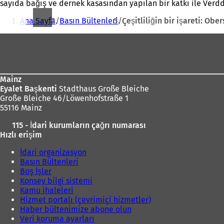
sayıda bağış ve dernek kasasından yapılan bir katkı ile Verd
Buradasınız:
Ana Sayfa
Basın Bültenleri
Çeşitliliğin bir işareti: Ob
Ayak
bölgesi
Mainz
Eyalet Başkenti
Stadthaus Große Bleiche
Große Bleiche 46/Löwenhofstraße 1
55116 Mainz
115 - İdari kurumların çağrı numarası
Hızlı erişim
İdari organizasyon
Basın Bültenleri
Boş İşler
Konsey bilgi sistemi
Kamu ihaleleri
Hizmet portalı (çevrimiçi hizmetler)
Haber bültenimize abone olun
Veri koruma ayarları