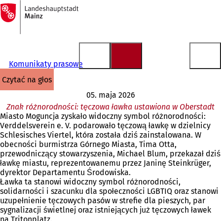
Do
strony
Przejdź do treści
głównej
Komunikaty prasowe
czytać na głos
05. maja 2026
Znak różnorodności: tęczowa ławka ustawiona w Oberstadt
Miasto Moguncja zyskało widoczny symbol różnorodności:
Verddelsverein e. V. podarowało tęczową ławkę w dzielnicy
Schlesisches Viertel, która została dziś zainstalowana. W
obecności burmistrza Górnego Miasta, Tima Otta,
przewodniczący stowarzyszenia, Michael Blum, przekazał dziś
ławkę miastu, reprezentowanemu przez Janinę Steinkrüger,
dyrektor Departamentu Środowiska.
Ławka ta stanowi widoczny symbol różnorodności,
solidarności i szacunku dla społeczności LGBTIQ oraz stanowi
uzupełnienie tęczowych pasów w strefie dla pieszych, par
sygnalizacji świetlnej oraz istniejących już tęczowych ławek
na Tritonplatz.