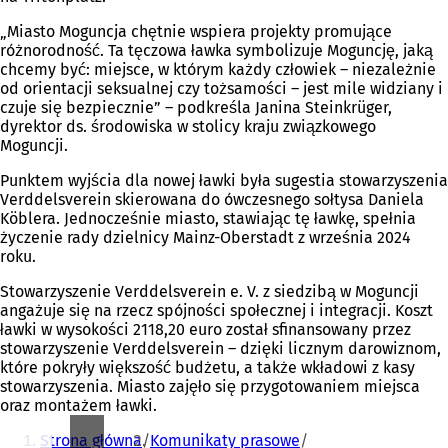
„Miasto Moguncja chętnie wspiera projekty promujące
różnorodność. Ta tęczowa ławka symbolizuje Moguncję, jaką
chcemy być: miejsce, w którym każdy człowiek – niezależnie
od orientacji seksualnej czy tożsamości – jest mile widziany i
czuje się bezpiecznie” – podkreśla Janina Steinkrüger,
dyrektor ds. środowiska w stolicy kraju związkowego
Moguncji.
Punktem wyjścia dla nowej ławki była sugestia stowarzyszenia
Verddelsverein skierowana do ówczesnego sołtysa Daniela
Köblera. Jednocześnie miasto, stawiając tę ławkę, spełnia
życzenie rady dzielnicy Mainz-Oberstadt z września 2024
roku.
Stowarzyszenie Verddelsverein e. V. z siedzibą w Moguncji
angażuje się na rzecz spójności społecznej i integracji. Koszt
ławki w wysokości 2118,20 euro został sfinansowany przez
stowarzyszenie Verddelsverein – dzięki licznym darowiznom,
które pokryły większość budżetu, a także wkładowi z kasy
stowarzyszenia. Miasto zajęło się przygotowaniem miejsca
oraz montażem ławki.
Jesteś
Strona główna
Komunikaty prasowe