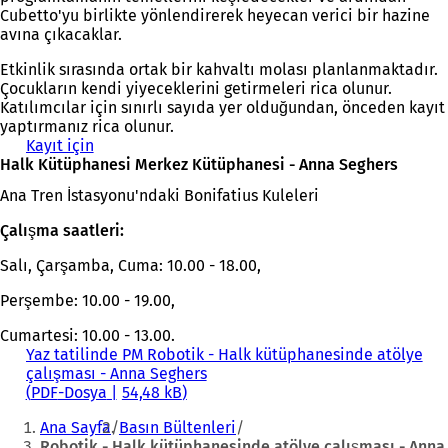
Cubetto'yu birlikte yönlendirerek heyecan verici bir hazine
avına çıkacaklar.
Etkinlik sırasında ortak bir kahvaltı molası planlanmaktadır.
Çocukların kendi yiyeceklerini getirmeleri rica olunur.
Katılımcılar için sınırlı sayıda yer olduğundan, önceden kayıt
yaptırmanız rica olunur.
Kayıt için
(
Halk Kütüphanesi Merkez Kütüphanesi - Anna Seghers
Y
e
Ana Tren İstasyonu'ndaki Bonifatius Kuleleri
n
i
Çalışma saatleri:
b
i
Salı, Çarşamba, Cuma: 10.00 - 18.00,
r
s
Perşembe: 10.00 - 19.00,
e
Cumartesi: 10.00 - 13.00.
k
Yaz tatilinde PM Robotik - Halk kütüphanesinde atölye
m
çalışması - Anna Seghers
e
PDF
-Dosya
d
54,48 kB
Buradasınız:
e
Ana Sayfa
Basın Bültenleri
a
Robotik - Halk kütüphanesinde atölye çalışması - Anna