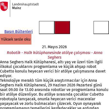
Ana
sayfaya
İçeriğe atla
Basın Bültenleri
yüksek sesle oku
21. Mayıs 2026
Robotik - Halk kütüphanesinde atölye çalışması - Anna
Seghers
Anna Seghers Halk Kütüphanesi, altı yaş ve üzeri tüm ilgili
ilkokul çocuklarını programlama ve küçük ahşap robot
Cubetto konulu heyecan verici bir atölye çalışmasına davet
ediyor.
Teknolojiye meraklı tüm küçük araştırmacılar için Anna
Seghers Halk Kütüphanesi, 29 Haziran 2026 Pazartesi günü
saat 09.00 ile 13.00 arasında robotlar ve programlama konulu
bir atölye düzenliyor. Bu atölye sırasında çocuklar Cubetto
robotuyla tanışacak, onunla heyecan verici maceralar
yaşayacak ve zorlu bulmacaları çözecek. Oyun oynayarak
programlamanın temellerini keşfedecekler ve ardından