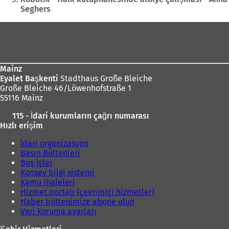
ç
Seghers
ı
l
Ayak
ı
r
bölgesi
)
Mainz
Eyalet Başkenti
Stadthaus Große Bleiche
Große Bleiche 46/Löwenhofstraße 1
55116 Mainz
115 - İdari kurumların çağrı numarası
Hızlı erişim
İdari organizasyon
Basın Bültenleri
Boş İşler
Konsey bilgi sistemi
Kamu ihaleleri
Hizmet portalı (çevrimiçi hizmetler)
Haber bültenimize abone olun
Veri koruma ayarları