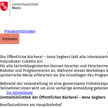
Zur
Startseite
Inhalt anspringen
Pressemeldungen
vorlesen
Die Öffentliche Bücherei – Anna Seghers lädt alle interess
Holzroboter Cubetto ein.
Für alle technikbegeisterten kleinen Forscher und Forscherin
Roboter und Programmieren an. Während dieses Workshops ler
spielerische Weise erforschen sie die Grundlagen des Prog
Während der Veranstaltung ist eine gemeinsame Frühstückspau
Teilnehmer:innen wird um eine vorherige Anmeldung gebeten
Zur Anmeldung
(
Zentralbibliothek der Öffentlichen Bücherei – Anna Seghers
Ö
f
Bonifaziustürme am Hauptbahnhof
f