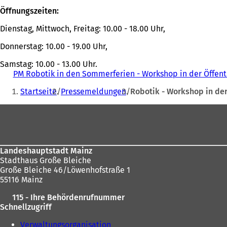
n
Öffnungszeiten:
e
t
Dienstag, Mittwoch, Freitag: 10.00 - 18.00 Uhr,
i
n
Donnerstag: 10.00 - 19.00 Uhr,
e
Samstag: 10.00 - 13.00 Uhr.
i
PM Robotik in den Sommerferien - Workshop in der Öffent
n
Sie
e
Startseite
Pressemeldungen
Robotik - Workshop in der
m
befinden
n
Fußbereich
sich
e
u
hier:
e
n
T
Landeshauptstadt Mainz
a
Stadthaus Große Bleiche
b
Große Bleiche 46/Löwenhofstraße 1
)
55116 Mainz
115 - Ihre Behördenrufnummer
Schnellzugriff
Verwaltungsorganisation