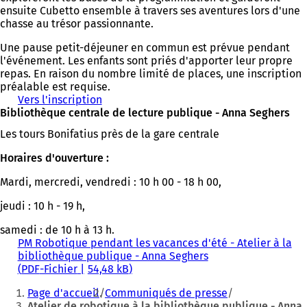
ensuite Cubetto ensemble à travers ses aventures lors d'une
chasse au trésor passionnante.
Une pause petit-déjeuner en commun est prévue pendant
l'événement. Les enfants sont priés d'apporter leur propre
repas. En raison du nombre limité de places, une inscription
préalable est requise.
Vers l'inscription
(
Bibliothèque centrale de lecture publique - Anna Seghers
S
'
Les tours Bonifatius près de la gare centrale
o
u
Horaires d'ouverture :
v
r
Mardi, mercredi, vendredi : 10 h 00 - 18 h 00,
e
d
jeudi : 10 h - 19 h,
a
samedi : de 10 h à 13 h.
n
PM Robotique pendant les vacances d'été - Atelier à la
s
bibliothèque publique - Anna Seghers
u
PDF
-Fichier
54,48 kB
n
Vous
n
Page d'accueil
Communiqués de presse
o
êtes
Atelier de robotique à la bibliothèque publique - Anna