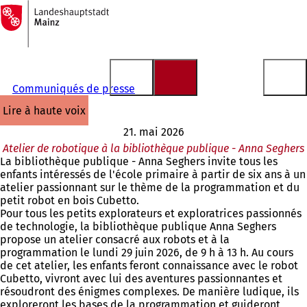
Vers
la
Accéder au contenu
page
d'accueil
Communiqués de presse
lire à haute voix
21. mai 2026
Atelier de robotique à la bibliothèque publique - Anna Seghers
La bibliothèque publique - Anna Seghers invite tous les
enfants intéressés de l'école primaire à partir de six ans à un
atelier passionnant sur le thème de la programmation et du
petit robot en bois Cubetto.
Pour tous les petits explorateurs et exploratrices passionnés
de technologie, la bibliothèque publique Anna Seghers
propose un atelier consacré aux robots et à la
programmation le lundi 29 juin 2026, de 9 h à 13 h. Au cours
de cet atelier, les enfants feront connaissance avec le robot
Cubetto, vivront avec lui des aventures passionnantes et
résoudront des énigmes complexes. De manière ludique, ils
exploreront les bases de la programmation et guideront