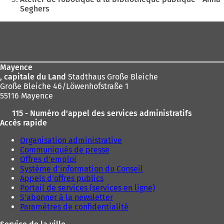
u
Seghers
ici
v
e
:
Pied
l
o
de
n
page
g
l
Mayence
e
, capitale du Land
Stadthaus Große Bleiche
t
Große Bleiche 46/Löwenhofstraße 1
)
55116 Mayence
115 - Numéro d'appel des services administratifs
Accès rapide
Organisation administrative
Communiqués de presse
Offres d'emploi
Système d'information du Conseil
Appels d'offres publics
Portail de services (services en ligne)
S'abonner à la newsletter
Paramètres de confidentialité