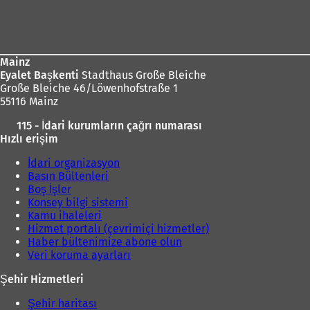
adresi
Ayak
bölgesi
Mainz
Eyalet Başkenti
Stadthaus Große Bleiche
Große Bleiche 46/Löwenhofstraße 1
55116 Mainz
115 - İdari kurumların çağrı numarası
Hızlı erişim
İdari organizasyon
Basın Bültenleri
Boş İşler
Konsey bilgi sistemi
Kamu ihaleleri
Hizmet portalı (çevrimiçi hizmetler)
Haber bültenimize abone olun
Veri koruma ayarları
Şehir Hizmetleri
Şehir haritası