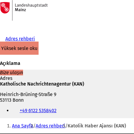
Ana
sayfaya
İçeriğe atla
Adres rehberi
yüksek sesle oku
Açıklama
Bize ulaşın
Adres
Katholische Nachrichtenagentur (KAN)
Heinrich-Brüning-Straße 9
53113 Bonn
Telefon,
+49 6122 5358402
faks
ve
Buradasınız:
e-
Ana Sayfa
Adres rehberi
Katolik Haber Ajansı (KAN)
posta