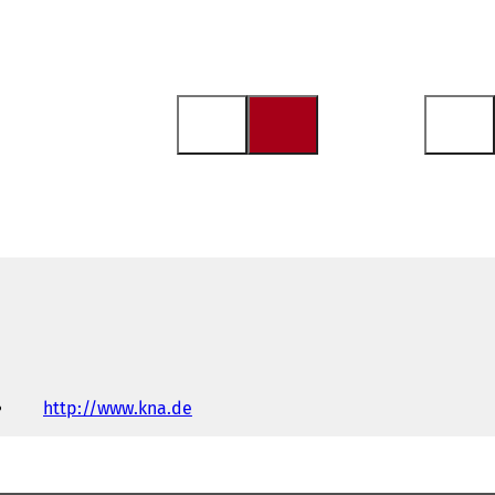
http://www.kna.de
(
Y
e
n
i