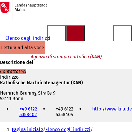
Alla
pagina
Vai al contenuto
iniziale
Elenco degli indirizzi
lettura ad alta voce
Agenzia di stampa cattolica (KAN)
Descrizione del
Contattateci
Indirizzo
Katholische Nachrichtenagentur (KAN)
Heinrich-Brüning-Straße 9
53113 Bonn
Telefono,
+49 6122
+49 6122
http://www.kna.de
fax
5358402
5358404
e
indirizzo
Siete
e-
Pagina iniziale
Elenco degli indirizzi