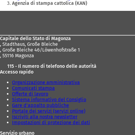
mail
qui:
Agenzia di stampa cattolica (KAN)
Area
dei
piedi
Capitale dello Stato di Magonza
,
Stadthaus, Große Bleiche
, Große Bleiche 46/Löwenhofstraße 1
, 55116 Magonza
115 - Il numero di telefono delle autorità
Accesso rapido
Organizzazione amministrativa
Comunicati stampa
Offerte di lavoro
Sistema informativo del Consiglio
Gare d'appalto pubbliche
Portale dei servizi (servizi online)
Iscriviti alla nostra newsletter
Impostazioni di protezione dei dati
Servizio urbano