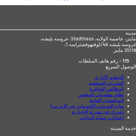
هنا
منطقة
القدم
مدينة
ماينز، عاصمة الولاية،
Stadthaus، غروسه بليشه،
غروسه بليشه 46/لوفنهوفشتراسه 1،
55116 ماينز
115 - رقم هاتف السلطات
الوصول السريع
التنظيم الإداري
النشرات الصحفية
الوظائف الشاغرة
نظام معلومات المجلس
المناقصات العامة
بوابة الخدمات (الخدمات عبر الإنترنت)
اشترك في نشرتنا الإخبارية
إعدادات حماية البيانات
خدمة المدينة