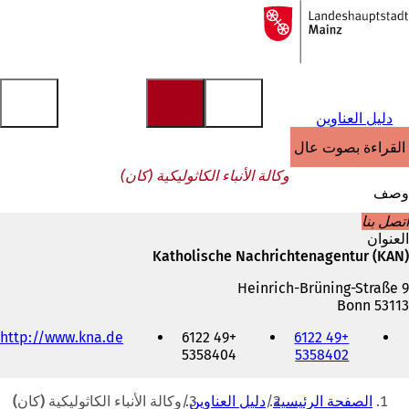
إلى
الصفحة
الانتقال إلى المحتوى
الرئيسية
دليل العناوين
القراءة بصوت عالٍ
وكالة الأنباء الكاثوليكية (كان)
وصف
اتصل بنا
العنوان
Katholische Nachrichtenagentur (KAN)
Heinrich-Brüning-Straße 9
53113 Bonn
الهاتف
http://www.kna.de
+49 6122
+49 6122
والفاكس
5358404
5358402
وعنوان
البريد
أنت
الإلكتروني
الصفحة الرئيسية
دليل العناوين
وكالة الأنباء الكاثوليكية (كان)