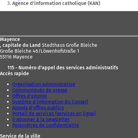
êtes
Agence d'information catholique (KAN)
ici
Pied
:
de
page
Mayence
, capitale du Land
Stadthaus Große Bleiche
Große Bleiche 46/Löwenhofstraße 1
55116 Mayence
115 - Numéro d'appel des services administratifs
Accès rapide
Organisation administrative
Communiqués de presse
Offres d'emploi
Système d'information du Conseil
Appels d'offres publics
Portail de services (services en ligne)
S'abonner à la newsletter
Paramètres de confidentialité
Service de la ville