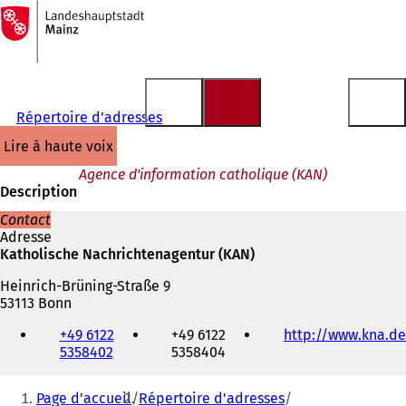
Vers
la
Accéder au contenu
page
d'accueil
Répertoire d'adresses
lire à haute voix
Agence d'information catholique (KAN)
Description
Contact
Adresse
Katholische Nachrichtenagentur (KAN)
Heinrich-Brüning-Straße 9
53113 Bonn
Téléphone,
+49 6122
+49 6122
http://www.kna.de
fax
5358402
5358404
et
adresse
Vous
électronique
Page d'accueil
Répertoire d'adresses