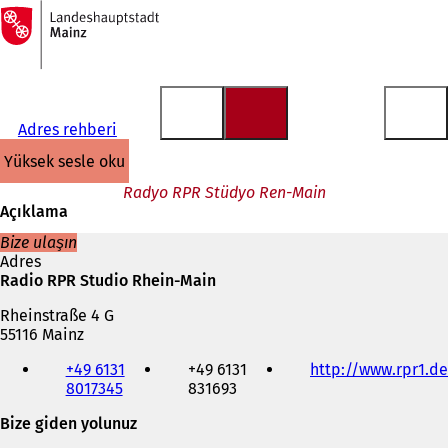
Ana
sayfaya
İçeriğe atla
Adres rehberi
yüksek sesle oku
Radyo RPR Stüdyo Ren-Main
Açıklama
Bize ulaşın
Adres
Radio RPR Studio Rhein-Main
Rheinstraße 4 G
55116 Mainz
Telefon,
+49 6131
+49 6131
http://www.rpr1.de
faks
8017345
831693
ve
e-
Bize giden yolunuz
posta