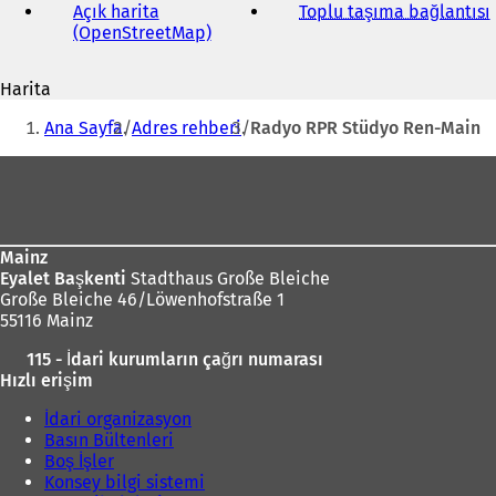
adresi
Açık harita
Toplu taşıma bağlantısı
(
(OpenStreetMap)
(
Y
e
Harita
n
i
Buradasınız:
i
Ana Sayfa
Adres rehberi
Radyo RPR Stüdyo Ren-Main
b
i
i
Ayak
r
bölgesi
s
e
k
Mainz
m
Eyalet Başkenti
Stadthaus Große Bleiche
e
Große Bleiche 46/Löwenhofstraße 1
d
55116 Mainz
e
a
115 - İdari kurumların çağrı numarası
ç
ı
Hızlı erişim
ı
l
l
ı
İdari organizasyon
ı
Basın Bültenleri
r
)
Boş İşler
)
Konsey bilgi sistemi