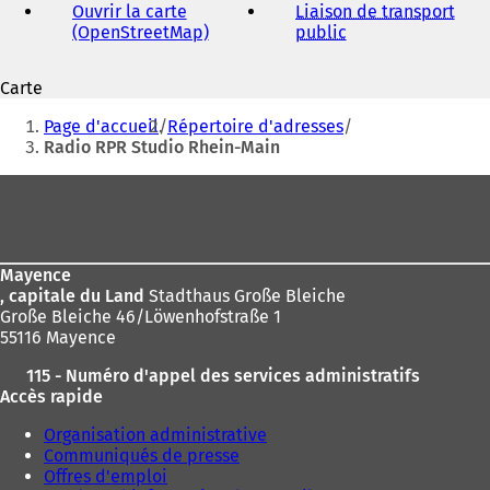
Ouvrir la carte
Liaison de transport
(OpenStreetMap)
(
public
(
S
S
'
'
Carte
o
o
Vous
u
u
Page d'accueil
Répertoire d'adresses
v
v
êtes
Radio RPR Studio Rhein-Main
r
r
ici
e
e
Pied
d
d
:
de
a
a
n
n
page
s
s
Mayence
u
u
, capitale du Land
Stadthaus Große Bleiche
n
n
Große Bleiche 46/Löwenhofstraße 1
n
n
55116 Mayence
o
o
u
u
115 - Numéro d'appel des services administratifs
v
v
Accès rapide
e
e
l
l
Organisation administrative
o
o
Communiqués de presse
n
n
Offres d'emploi
g
g