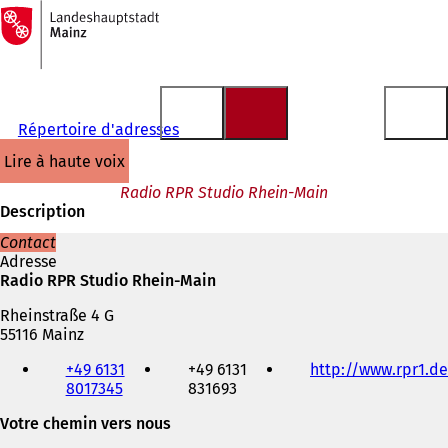
Vers
la
Accéder au contenu
page
d'accueil
Répertoire d'adresses
lire à haute voix
Radio RPR Studio Rhein-Main
Description
Contact
Adresse
Radio RPR Studio Rhein-Main
Rheinstraße 4 G
55116 Mainz
Téléphone,
+49 6131
+49 6131
http://www.rpr1.de
fax
8017345
831693
et
adresse
Votre chemin vers nous
électronique