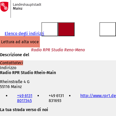
Alla
pagina
Vai al contenuto
iniziale
Elenco degli indirizzi
lettura ad alta voce
Radio RPR Studio Reno-Meno
Descrizione del
Contattateci
Indirizzo
Radio RPR Studio Rhein-Main
Rheinstraße 4 G
55116 Mainz
Telefono,
+49 6131
+49 6131
http://www.rpr1.de
fax
8017345
831693
e
indirizzo
La tua strada verso di noi
e-