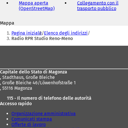
mail
Mappa aperta
Collegamento con il
(OpenStreetMap)
(
trasporto pubblico
(
S
S
i
i
Mappa
a
a
Siete
p
p
Pagina iniziale
Elenco degli indirizzi
r
r
qui:
Radio RPR Studio Reno-Meno
e
e
i
i
Area
n
n
dei
u
u
n
n
piedi
a
a
Capitale dello Stato di Magonza
n
n
,
Stadthaus, Große Bleiche
u
u
, Große Bleiche 46/Löwenhofstraße 1
o
o
, 55116 Magonza
v
v
a
a
115 - Il numero di telefono delle autorità
s
s
Accesso rapido
c
c
h
h
Organizzazione amministrativa
e
e
Comunicati stampa
d
d
Offerte di lavoro
a
a