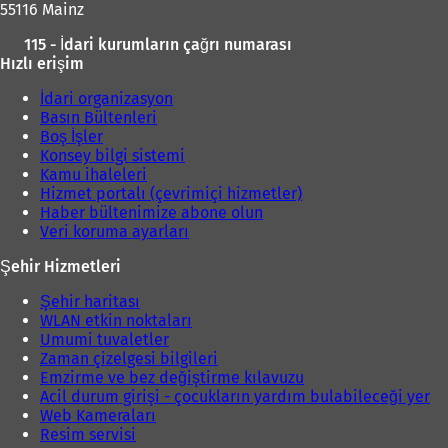
55116 Mainz
e
a
115 - İdari kurumların çağrı numarası
ç
ı
Hızlı erişim
ı
l
l
ı
İdari organizasyon
ı
Basın Bültenleri
r
)
Boş İşler
)
Konsey bilgi sistemi
Kamu ihaleleri
Hizmet portalı (çevrimiçi hizmetler)
Haber bültenimize abone olun
Veri koruma ayarları
Şehir Hizmetleri
Şehir haritası
WLAN etkin noktaları
Umumi tuvaletler
Zaman çizelgesi bilgileri
Emzirme ve bez değiştirme kılavuzu
Acil durum girişi - çocukların yardım bulabileceği yer
Web Kameraları
Resim servisi