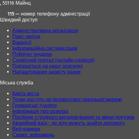
, 55116 Майнц
н
н
о
о
115 — номер телефону адміністрації
в
в
Швидкий доступ
і
і
й
й
Адміністративна організація
в
в
Прес-релізи
к
к
Вакансії
л
л
Інформаційна система ради
а
а
Публічні тендери
д
д
Сервісний портал (онлайн-сервіси)
ц
ц
Підпишіться на нашу розсилку
і
і
Налаштування захисту даних
)
)
Міська служба
Карта міста
Точки доступу до бездротової локальної мережі
Громадські туалети
Інформація про розклад
Посібник з грудного вигодовування та зміни підгузків
Аварійний вхід - де діти можуть знайти допомогу
Веб-камери
Сервіс зображень