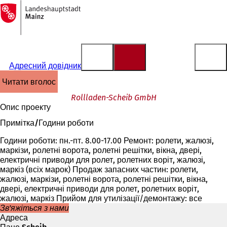
На
головну
Перейти до змісту
сторінку
Адресний довідник
читати вголос
Rollladen-Scheib GmbH
Опис проекту
Примітка/Години роботи
Години роботи: пн.-пт. 8.00-17.00 Ремонт: ролети, жалюзі,
маркізи, ролетні ворота, ролетні решітки, вікна, двері,
електричні приводи для ролет, ролетних воріт, жалюзі,
маркіз (всіх марок) Продаж запасних частин: ролети,
жалюзі, маркізи, ролетні ворота, ролетні решітки, вікна,
двері, електричні приводи для ролет, ролетних воріт,
жалюзі, маркіз Прийом для утилізації/демонтажу: все
Зв'яжіться з нами
Адреса