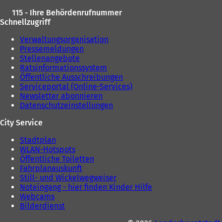
e
u
115 - Ihre Behördenrufnummer
u
e
Schnellzugriff
e
n
n
T
Verwaltungsorganisation
T
a
Pressemeldungen
a
b
Stellenangebote
b
)
Ratsinformationssystem
)
Öffentliche Ausschreibungen
Serviceportal (Online-Services)
Newsletter abonnieren
Datenschutzeinstellungen
City Service
Stadtplan
WLAN-Hotspots
Öffentliche Toiletten
Fahrplanauskunft
Still- und Wickelwegweiser
Noteingang - hier finden Kinder Hilfe
Webcams
Bilderdienst