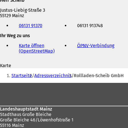
Herr Scheib
Justus-Liebig-Straße 3
55129 Mainz
Telefon,
06131 91370
06131 913748
Fax
und
Ihr Weg zu uns
E-
Mail-
Karte öffnen
ÖPNV
-Verbindung
(
Adresse
(OpenStreetMap)
(
Ö
Ö
f
f
f
Karte
f
n
Sie
n
e
Startseite
Adressverzeichnis
Rollladen-Scheib GmbH
e
t
befinden
t
i
Fußbereich
sich
i
n
n
e
hier:
e
i
i
n
Landeshauptstadt Mainz
n
e
Stadthaus Große Bleiche
e
m
Große Bleiche 46/Löwenhofstraße 1
m
n
55116 Mainz
n
e