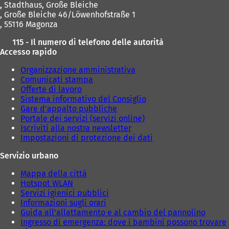
,
Stadthaus, Große Bleiche
u
u
, Große Bleiche 46/Löwenhofstraße 1
o
o
, 55116 Magonza
v
v
a
a
115 - Il numero di telefono delle autorità
s
s
Accesso rapido
c
c
h
h
Organizzazione amministrativa
e
e
Comunicati stampa
d
d
Offerte di lavoro
a
a
Sistema informativo del Consiglio
)
)
Gare d'appalto pubbliche
Portale dei servizi (servizi online)
Iscriviti alla nostra newsletter
Impostazioni di protezione dei dati
Servizio urbano
Mappa della città
Hotspot WLAN
Servizi igienici pubblici
Informazioni sugli orari
Guida all'allattamento e al cambio del pannolino
Ingresso di emergenza: dove i bambini possono trovare