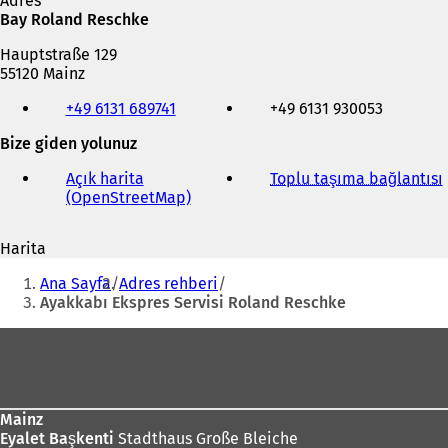
Adres
Bay Roland Reschke
Hauptstraße 129
55120 Mainz
Telefon,
+49 6131 689741
+49 6131 930053
faks
ve
Bize giden yolunuz
e-
posta
Açık harita
Toplu taşıma bağlantısı
(
adresi
(OpenStreetMap)
(
Y
e
Harita
n
i
Buradasınız:
i
Ana Sayfa
Adres rehberi
b
i
Ayakkabı Ekspres Servisi Roland Reschke
i
r
Ayak
s
bölgesi
e
k
m
Mainz
e
Eyalet Başkenti
Stadthaus Große Bleiche
d