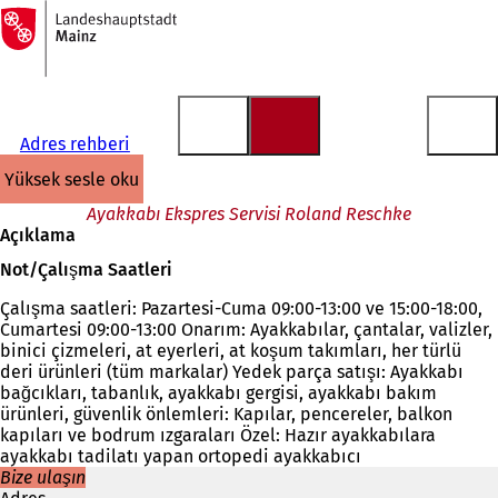
Ana
sayfaya
İçeriğe atla
Adres rehberi
yüksek sesle oku
Ayakkabı Ekspres Servisi Roland Reschke
Açıklama
Not/Çalışma Saatleri
Çalışma saatleri: Pazartesi-Cuma 09:00-13:00 ve 15:00-18:00,
Cumartesi 09:00-13:00 Onarım: Ayakkabılar, çantalar, valizler,
binici çizmeleri, at eyerleri, at koşum takımları, her türlü
deri ürünleri (tüm markalar) Yedek parça satışı: Ayakkabı
bağcıkları, tabanlık, ayakkabı gergisi, ayakkabı bakım
ürünleri, güvenlik önlemleri: Kapılar, pencereler, balkon
kapıları ve bodrum ızgaraları Özel: Hazır ayakkabılara
ayakkabı tadilatı yapan ortopedi ayakkabıcı
Bize ulaşın