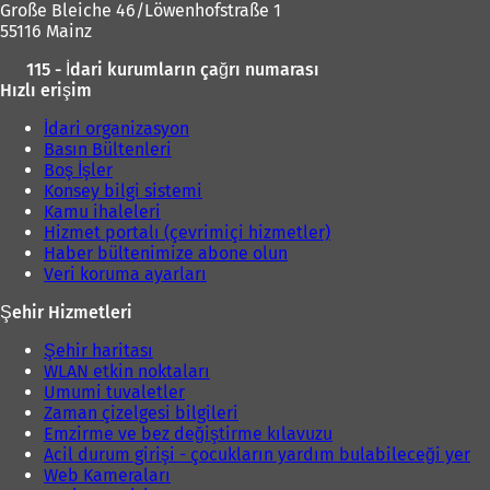
Große Bleiche 46/Löwenhofstraße 1
e
55116 Mainz
a
ç
ı
115 - İdari kurumların çağrı numarası
ı
l
Hızlı erişim
l
ı
ı
İdari organizasyon
r
)
Basın Bültenleri
)
Boş İşler
Konsey bilgi sistemi
Kamu ihaleleri
Hizmet portalı (çevrimiçi hizmetler)
Haber bültenimize abone olun
Veri koruma ayarları
Şehir Hizmetleri
Şehir haritası
WLAN etkin noktaları
Umumi tuvaletler
Zaman çizelgesi bilgileri
Emzirme ve bez değiştirme kılavuzu
Acil durum girişi - çocukların yardım bulabileceği yer
Web Kameraları