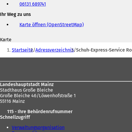
06131 689741
Fax
und
Ihr Weg zu uns
E-
Mail-
Karte öffnen (OpenStreetMap)
(
Adresse
Ö
f
Karte
f
Sie
n
Startseite
Adressverzeichnis
Schuh-Express-Service R
e
befinden
t
Fußbereich
sich
i
n
hier:
e
i
Landeshauptstadt Mainz
n
Stadthaus Große Bleiche
e
Große Bleiche 46/Löwenhofstraße 1
m
55116 Mainz
n
e
115 - Ihre Behördenrufnummer
u
Schnellzugriff
e
n
Verwaltungsorganisation
T