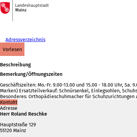
Zur
Startseite
Inhalt anspringen
Adressverzeichnis
vorlesen
Beschreibung
Bemerkung/Öffnungszeiten
Geschäftszeiten: Mo.-Fr. 9.00-13.00 und 15.00 - 18.00 Uhr, Sa. 9
Marken) Ersatzteilverkauf: Schnürsenkel, Einlegsohlen, Schuhs
Besonderes: Orthopädieschuhmacher für Schuhzurichtungen 
Kontakt
Adresse
Herr Roland Reschke
Hauptstraße 129
55120 Mainz
Telefon,