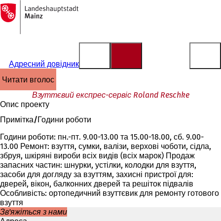
На
головну
Перейти до змісту
сторінку
Адресний довідник
читати вголос
Взуттєвий експрес-сервіс Roland Reschke
Опис проекту
Примітка/Години роботи
Години роботи: пн.-пт. 9.00-13.00 та 15.00-18.00, сб. 9.00-
13.00 Ремонт: взуття, сумки, валізи, верхові чоботи, сідла,
збруя, шкіряні вироби всіх видів (всіх марок) Продаж
запасних частин: шнурки, устілки, колодки для взуття,
засоби для догляду за взуттям, захисні пристрої для:
дверей, вікон, балконних дверей та решіток підвалів
Особливість: ортопедичний взуттєвик для ремонту готового
взуття
Зв'яжіться з нами