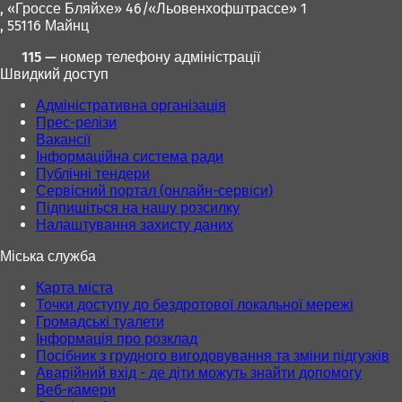
, «Гроссе Бляйхе» 46/«Льовенхофштрассе» 1
в
в
, 55116 Майнц
н
н
о
о
115 — номер телефону адміністрації
в
в
Швидкий доступ
і
і
й
й
Адміністративна організація
в
в
Прес-релізи
к
к
Вакансії
л
л
Інформаційна система ради
а
а
Публічні тендери
д
д
Сервісний портал (онлайн-сервіси)
ц
ц
Підпишіться на нашу розсилку
і
і
Налаштування захисту даних
)
)
Міська служба
Карта міста
Точки доступу до бездротової локальної мережі
Громадські туалети
Інформація про розклад
Посібник з грудного вигодовування та зміни підгузків
Аварійний вхід - де діти можуть знайти допомогу
Веб-камери