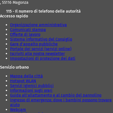
, 55116 Magonza
v
v
a
a
115 - Il numero di telefono delle autorità
s
s
Accesso rapido
c
c
h
h
Organizzazione amministrativa
e
e
Comunicati stampa
d
d
Offerte di lavoro
a
a
Sistema informativo del Consiglio
)
)
Gare d'appalto pubbliche
Portale dei servizi (servizi online)
Iscriviti alla nostra newsletter
Impostazioni di protezione dei dati
Servizio urbano
Mappa della città
Hotspot WLAN
Servizi igienici pubblici
Informazioni sugli orari
Guida all'allattamento e al cambio del pannolino
Ingresso di emergenza: dove i bambini possono trovare
aiuto
Webcam