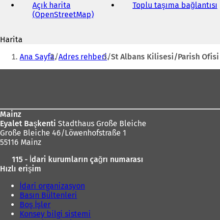
adresi
Açık harita
Toplu taşıma bağlantısı
(
(OpenStreetMap)
(
Y
e
Harita
n
i
Buradasınız:
i
Ana Sayfa
Adres rehberi
St Albans Kilisesi/Parish Ofisi
b
i
i
Ayak
r
bölgesi
s
e
k
Mainz
m
Eyalet Başkenti
Stadthaus Große Bleiche
e
Große Bleiche 46/Löwenhofstraße 1
d
55116 Mainz
e
a
115 - İdari kurumların çağrı numarası
ç
ı
Hızlı erişim
ı
l
l
ı
İdari organizasyon
ı
Basın Bültenleri
r
)
Boş İşler
)
Konsey bilgi sistemi