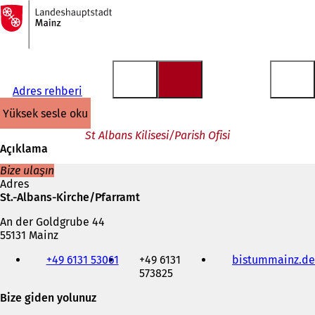
Ana
sayfaya
İçeriğe atla
Adres rehberi
yüksek sesle oku
St Albans Kilisesi/Parish Ofisi
Açıklama
Bize ulaşın
Adres
St.-Albans-Kirche/Pfarramt
An der Goldgrube 44
55131 Mainz
Telefon,
+49 6131 53061
+49 6131
bistummainz.de
faks
573825
ve
e-
Bize giden yolunuz
posta