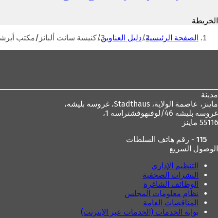
ي
ف
الخريطة
ت
أنت
ح
الصفحة الرئيسية
دليل العناوين
كنيسة سانت ألبانز/مكتب أبرشي
ف
هنا
ي
منطقة
ع
القدم
ل
ا
م
مدينة
ة
ماينز، عاصمة الولاية،
Stadthaus، غروسه بليشه،
ت
غروسه بليشه 46/لوفنهوفشتراسه 1،
ب
55116 ماينز
و
ي
115 - رقم هاتف السلطات
ب
الوصول السريع
ج
د
التنظيم الإداري
ي
النشرات الصحفية
د
الوظائف الشاغرة
ة
نظام معلومات المجلس
)
المناقصات العامة
بوابة الخدمات (الخدمات عبر الإنترنت)