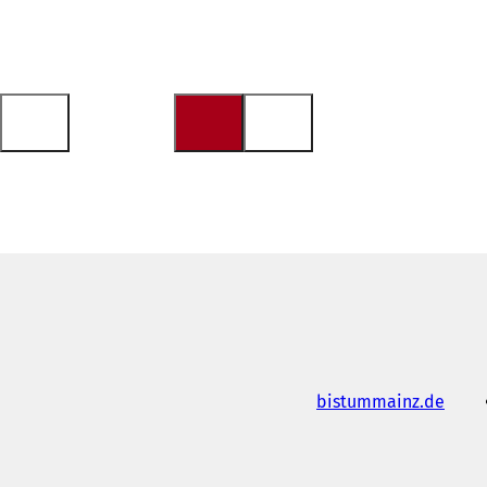
(
bistummainz.de
ي
ف
ت
ح