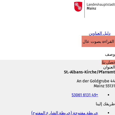
إلى
الصفحة
الانتقال إلى المحتوى
الرئيسية
دليل العناوين
القراءة بصوت عالٍ
وصف
اتصل بنا
العنوان
St.-Albans-Kirche/Pfarramt
An der Goldgrube 44
55131 Mainz
الهاتف
+49 6131 53061
والفاكس
وعنوان
طريقك إلينا
البريد
الإلكتروني
خريطة مفتوحة (خريطة الشارع المفتوح)
(