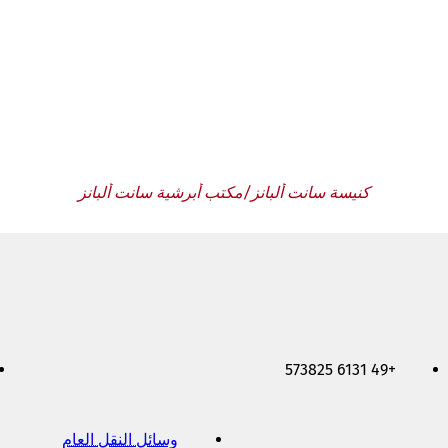
كنيسة سانت ألبانز/مكتب أبرشية سانت ألبانز
+49 6131 573825
وسائل النقل العام
(