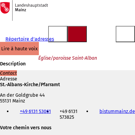
Vers
la
Accéder au contenu
page
d'accueil
Répertoire d'adresses
lire à haute voix
Église/paroisse Saint-Alban
Description
Contact
Adresse
St.-Albans-Kirche/Pfarramt
An der Goldgrube 44
55131 Mainz
Téléphone,
+49 6131 53061
+49 6131
bistummainz.de
fax
573825
et
adresse
Votre chemin vers nous
électronique