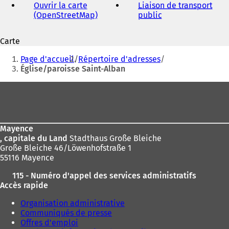
Ouvrir la carte
Liaison de transport
(OpenStreetMap)
(
public
(
S
S
'
'
Carte
o
o
Vous
u
u
Page d'accueil
Répertoire d'adresses
v
v
êtes
Église/paroisse Saint-Alban
r
r
ici
e
e
Pied
d
d
:
de
a
a
n
n
page
s
s
Mayence
u
u
, capitale du Land
Stadthaus Große Bleiche
n
n
Große Bleiche 46/Löwenhofstraße 1
n
n
55116 Mayence
o
o
u
u
115 - Numéro d'appel des services administratifs
v
v
Accès rapide
e
e
l
l
Organisation administrative
o
o
Communiqués de presse
n
n
Offres d'emploi
g
g