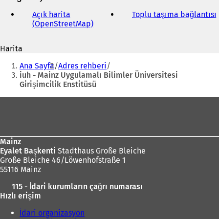
e-
posta
Açık harita
Toplu taşıma bağlantısı
(
adresi
(OpenStreetMap)
(
Y
e
Harita
n
i
Buradasınız:
i
Ana Sayfa
Adres rehberi
b
i
iuh - Mainz Uygulamalı Bilimler Üniversitesi
i
Girişimcilik Enstitüsü
r
s
Ayak
e
bölgesi
k
m
e
Mainz
d
Eyalet Başkenti
Stadthaus Große Bleiche
e
Große Bleiche 46/Löwenhofstraße 1
a
55116 Mainz
ç
ı
ı
l
115 - İdari kurumların çağrı numarası
l
ı
Hızlı erişim
ı
r
)
İdari organizasyon
)