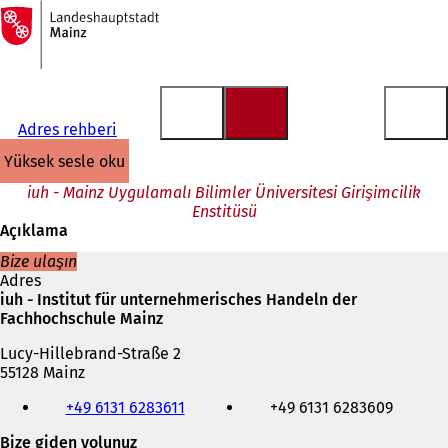
Ana
sayfaya
İçeriğe atla
Adres rehberi
yüksek sesle oku
iuh - Mainz Uygulamalı Bilimler Üniversitesi Girişimcilik
Enstitüsü
Açıklama
Bize ulaşın
Adres
iuh - Institut für unternehmerisches Handeln der
Fachhochschule Mainz
Lucy-Hillebrand-Straße 2
55128 Mainz
Telefon,
+49 6131 6283611
+49 6131 6283609
faks
ve
Bize giden yolunuz