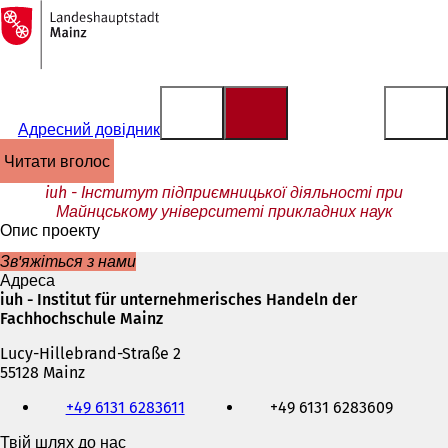
На
головну
Перейти до змісту
сторінку
Адресний довідник
читати вголос
iuh - Інститут підприємницької діяльності при
Майнцському університеті прикладних наук
Опис проекту
Зв'яжіться з нами
Адреса
iuh - Institut für unternehmerisches Handeln der
Fachhochschule Mainz
Lucy-Hillebrand-Straße 2
55128 Mainz
Телефон,
+49 6131 6283611
+49 6131 6283609
факс
та
Твій шлях до нас