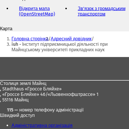
адреса
електронної
Відкрита мапа
Зв'язок з громадським
пошти
(OpenStreetMap)
(
транспортом
(
В
В
і
і
Карта
д
д
Ти
к
к
Головна сторінка
Адресний довідник
р
р
тут:
iuh - Інститут підприємницької діяльності при
и
и
Майнцському університеті прикладних наук
в
в
а
а
Зона
є
є
для
т
т
ь
ь
ніг
с
с
Столиця землі Майнц
я
я
,
Stadthaus «Гроссе Бляйхе»
в
в
, «Гроссе Бляйхе» 46/«Льовенхофштрассе» 1
н
н
, 55116 Майнц
о
о
в
в
115 — номер телефону адміністрації
і
і
Швидкий доступ
й
й
в
в
Адміністративна організація
к
к