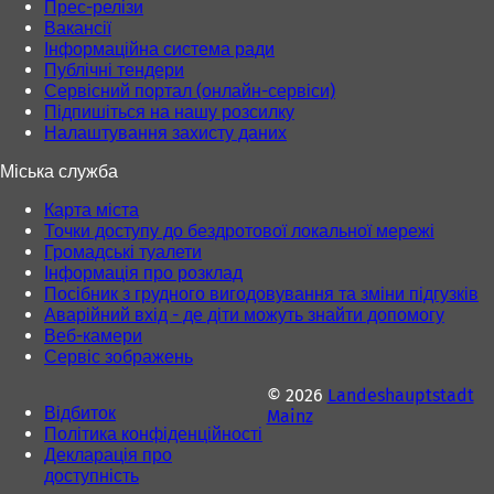
Прес-релізи
л
л
Вакансії
а
а
Інформаційна система ради
д
д
Публічні тендери
ц
ц
Сервісний портал (онлайн-сервіси)
і
і
Підпишіться на нашу розсилку
)
)
Налаштування захисту даних
Міська служба
Карта міста
Точки доступу до бездротової локальної мережі
Громадські туалети
Інформація про розклад
Посібник з грудного вигодовування та зміни підгузків
Аварійний вхід - де діти можуть знайти допомогу
Веб-камери
Сервіс зображень
© 2026
Landeshauptstadt
Відбиток
Mainz
Політика конфіденційності
Декларація про
доступність