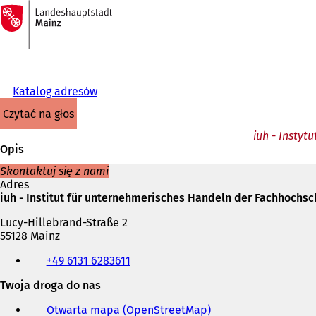
Do
strony
Przejdź do treści
głównej
Katalog adresów
czytać na głos
iuh - Instyt
Opis
Skontaktuj się z nami
Adres
iuh - Institut für unternehmerisches Handeln der Fachhochs
Lucy-Hillebrand-Straße 2
55128 Mainz
Telefon,
+49 6131 6283611
faks
i
Twoja droga do nas
adres
e-
Otwarta mapa (OpenStreetMap)
(