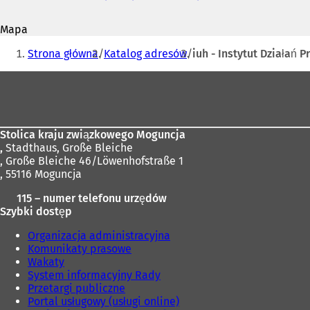
mail
O
t
Mapa
w
Jesteś
i
Strona główna
Katalog adresów
iuh - Instytut Działań
e
tutaj:
r
Obszar
a
stóp
s
i
ę
Stolica kraju związkowego Moguncja
w
,
Stadthaus, Große Bleiche
n
, Große Bleiche 46/Löwenhofstraße 1
o
, 55116 Moguncja
w
e
115 – numer telefonu urzędów
j
Szybki dostęp
k
a
Organizacja administracyjna
r
Komunikaty prasowe
c
Wakaty
i
System informacyjny Rady
e
Przetargi publiczne
)
Portal usługowy (usługi online)