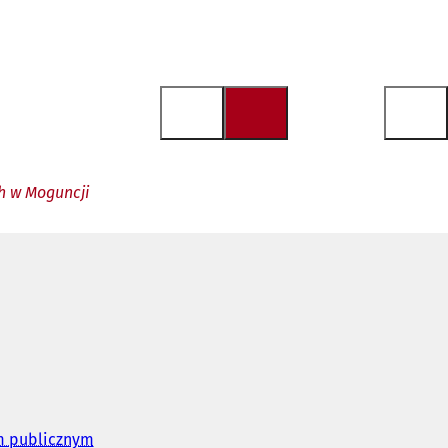
ch w Moguncji
em publicznym
(