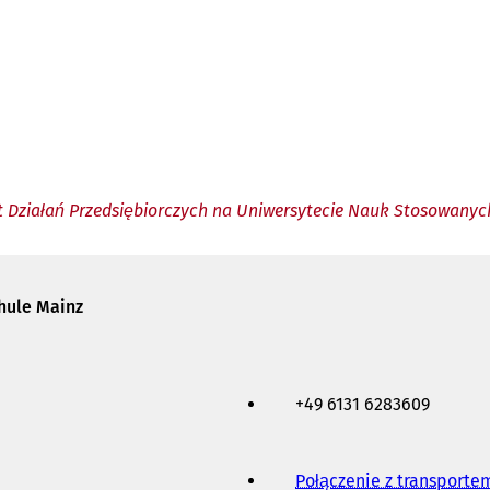
ut Działań Przedsiębiorczych na Uniwersytecie Nauk Stosowany
chule Mainz
+49 6131 6283609
Połączenie z transport