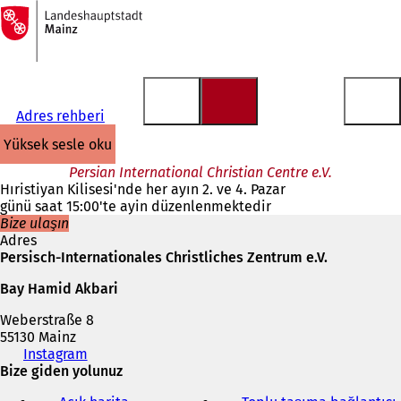
Ana
sayfaya
İçeriğe atla
Adres rehberi
yüksek sesle oku
Persian International Christian Centre e.V.
Hıristiyan Kilisesi'nde her ayın 2. ve 4. Pazar
günü saat 15:00'te ayin düzenlenmektedir
Bize ulaşın
Adres
Persisch-Internationales Christliches Zentrum e.V.
Bay Hamid Akbari
Weberstraße 8
55130 Mainz
Telefon,
Instagram
(
faks
Bize giden yolunuz
Y
ve
e