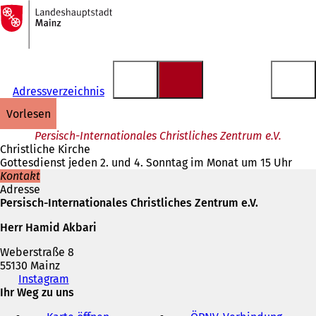
Zur
Startseite
Inhalt anspringen
Adressverzeichnis
vorlesen
Persisch-Internationales Christliches Zentrum e.V.
Christliche Kirche
Gottesdienst jeden 2. und 4. Sonntag im Monat um 15 Uhr
Kontakt
Adresse
Persisch-Internationales Christliches Zentrum e.V.
Herr Hamid Akbari
Weberstraße 8
55130 Mainz
Telefon,
Instagram
(
Fax
Ihr Weg zu uns
Ö
und
f