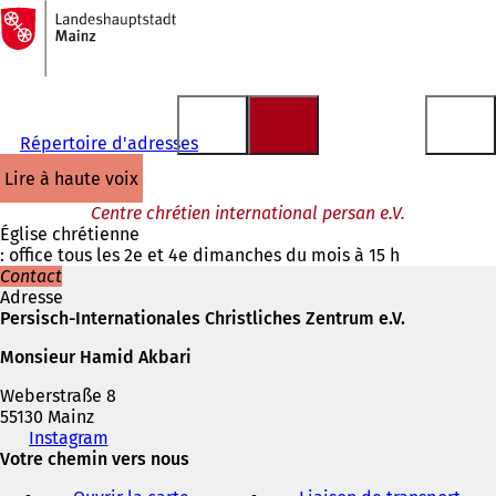
Vers
la
Accéder au contenu
page
d'accueil
Répertoire d'adresses
lire à haute voix
Centre chrétien international persan e.V.
Église chrétienne
: office tous les 2e et 4e dimanches du mois à 15 h
Contact
Adresse
Persisch-Internationales Christliches Zentrum e.V.
Monsieur Hamid Akbari
Weberstraße 8
55130 Mainz
Téléphone,
Instagram
(
fax
Votre chemin vers nous
S
et
'