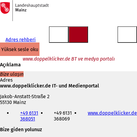
Ana
sayfaya
İçeriğe atla
Adres rehberi
yüksek sesle oku
www.doppelklicker.de BT ve medya portalı
Açıklama
Bize ulaşın
Adres
www.doppelklicker.de IT- und Medienportal
Jakob-Anstatt-Straße 2
55130 Mainz
Telefon,
+49 6131
+49 6131
www.doppelklicker.de
faks
368051
368069
ve
e-
Bize giden yolunuz
posta