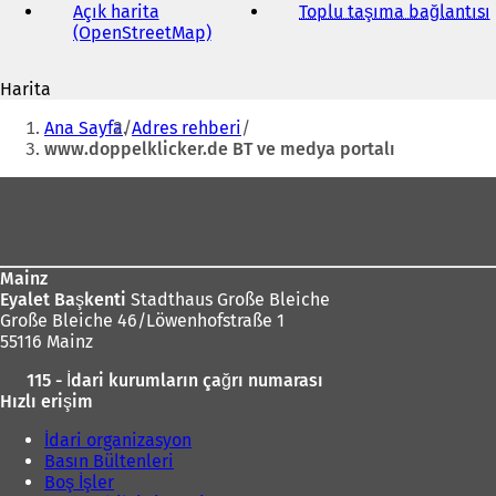
adresi
Açık harita
Toplu taşıma bağlantısı
(
(OpenStreetMap)
(
Y
e
Harita
n
i
Buradasınız:
i
Ana Sayfa
Adres rehberi
b
i
www.doppelklicker.de BT ve medya portalı
i
r
Ayak
s
bölgesi
e
k
m
Mainz
e
Eyalet Başkenti
Stadthaus Große Bleiche
d
Große Bleiche 46/Löwenhofstraße 1
e
55116 Mainz
a
ç
ı
115 - İdari kurumların çağrı numarası
ı
l
Hızlı erişim
l
ı
ı
İdari organizasyon
r
)
Basın Bültenleri
)
Boş İşler