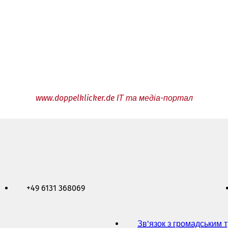
www.doppelklicker.de ІТ та медіа-портал
+49 6131 368069
Зв'язок з громадським 