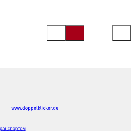
www.doppelklicker.de
(
В
і
д
транспортом
(
к