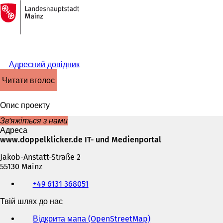
На
головну
Перейти до змісту
сторінку
Адресний довідник
читати вголос
Опис проекту
Зв'яжіться з нами
Адреса
www.doppelklicker.de IT- und Medienportal
Jakob-Anstatt-Straße 2
55130 Mainz
Телефон,
+49 6131 368051
факс
та
Твій шлях до нас
адреса
електронної
Відкрита мапа (OpenStreetMap)
(