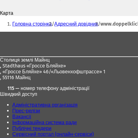
пошти
В
і
Карта
д
Ти
к
Головна сторінка
Адресний довідник
www.doppelklick
р
тут:
и
Зона
в
для
а
є
ніг
т
Столиця землі Майнц
ь
,
Stadthaus «Гроссе Бляйхе»
с
, «Гроссе Бляйхе» 46/«Льовенхофштрассе» 1
я
, 55116 Майнц
в
н
115 — номер телефону адміністрації
о
Швидкий доступ
в
і
Адміністративна організація
й
Прес-релізи
в
Вакансії
к
Інформаційна система ради
л
Публічні тендери
а
Сервісний портал (онлайн-сервіси)
д