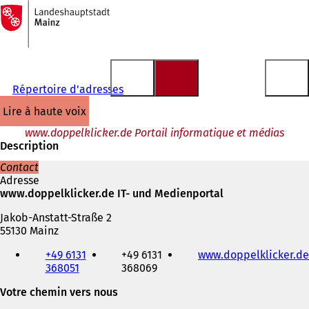
Vers
la
Accéder au contenu
page
d'accueil
Répertoire d'adresses
lire à haute voix
www.doppelklicker.de Portail informatique et médias
Description
Contact
Adresse
www.doppelklicker.de IT- und Medienportal
Jakob-Anstatt-Straße 2
55130 Mainz
Téléphone,
+49 6131
+49 6131
www.doppelklicker.de
fax
368051
368069
et
adresse
Votre chemin vers nous
électronique