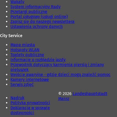
Wakaty
)
e
System informacyjny Rady
)
Przetargi publiczne
Portal usługowy (usługi online)
Zapisz się do naszego newslettera
Ustawienia ochrony danych
City Service
Mapa miasta
Hotspoty WLAN
Toalety publiczne
Informacje o rozkładzie jazdy
Przewodnik dotyczący karmienia piersią i zmiany
pieluszek
Wejście awaryjne - gdzie dzieci mogą znaleźć pomoc
Kamery internetowe
Serwis zdjęć
© 2026
Landeshauptstadt
Nadruk
Mainz
Polityka prywatności
Deklaracja w sprawie
dostępności