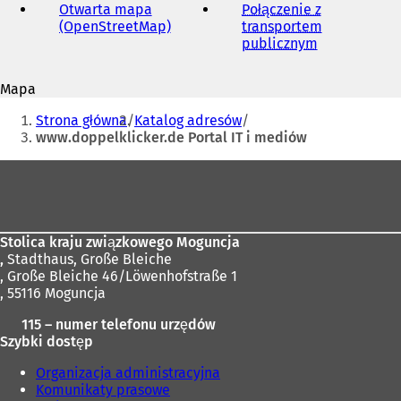
mail
Otwarta mapa
Połączenie z
(OpenStreetMap)
(
transportem
O
publicznym
(
t
O
w
t
Mapa
i
w
Jesteś
e
i
Strona główna
Katalog adresów
r
e
tutaj:
www.doppelklicker.de Portal IT i mediów
a
r
s
a
Obszar
i
s
stóp
ę
i
w
ę
n
w
Stolica kraju związkowego Moguncja
o
n
,
Stadthaus, Große Bleiche
w
o
, Große Bleiche 46/Löwenhofstraße 1
e
w
, 55116 Moguncja
j
e
k
j
115 – numer telefonu urzędów
a
k
Szybki dostęp
r
a
c
r
Organizacja administracyjna
i
c
Komunikaty prasowe
e
i