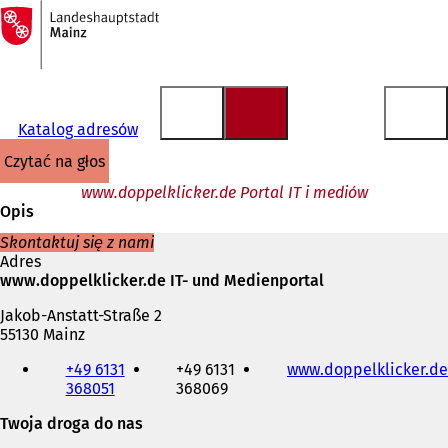
Do
strony
Przejdź do treści
głównej
Katalog adresów
czytać na głos
www.doppelklicker.de Portal IT i mediów
Opis
Skontaktuj się z nami
Adres
www.doppelklicker.de IT- und Medienportal
Jakob-Anstatt-Straße 2
55130 Mainz
Telefon,
+49 6131
+49 6131
www.doppelklicker.de
faks
368051
368069
i
adres
Twoja droga do nas
e-