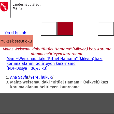
Ana
sayfaya
İçeriğe atla
Yerel hukuk
yüksek sesle oku
Mainz-Weisenau'daki "Ritüel Hamamı" (Mikveh) kazı koruma
alanını belirleyen kararname
Mainz-Weisenau'daki "Ritüel Hamamı" (Mikveh) kazı
koruma alanını belirleyen kararname
PDF
-Dosya
36,45 kB
Buradasınız:
Ana Sayfa
Yerel hukuk
Mainz-Weisenau'daki "Ritüel Hamamı" (Mikveh) kazı
koruma alanını belirleyen kararname
Ayak
bölgesi