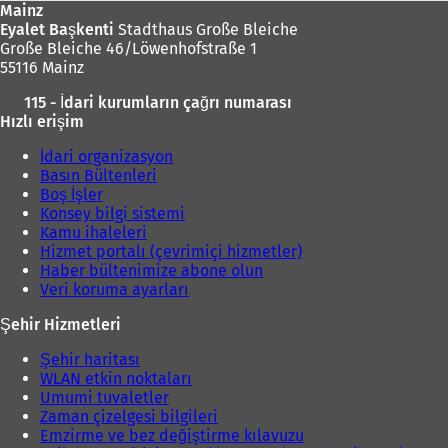
Mainz
Eyalet Başkenti
Stadthaus Große Bleiche
Große Bleiche 46/Löwenhofstraße 1
55116 Mainz
115 - İdari kurumların çağrı numarası
Hızlı erişim
İdari organizasyon
Basın Bültenleri
Boş İşler
Konsey bilgi sistemi
Kamu ihaleleri
Hizmet portalı (çevrimiçi hizmetler)
Haber bültenimize abone olun
Veri koruma ayarları
Şehir Hizmetleri
Şehir haritası
WLAN etkin noktaları
Umumi tuvaletler
Zaman çizelgesi bilgileri
Emzirme ve bez değiştirme kılavuzu