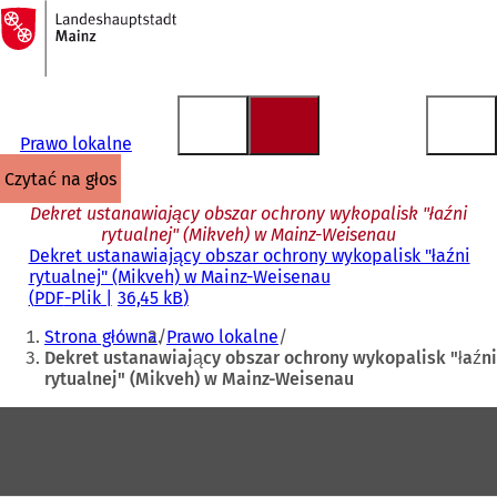
Do
strony
Przejdź do treści
głównej
Prawo lokalne
czytać na głos
Dekret ustanawiający obszar ochrony wykopalisk "łaźni
rytualnej" (Mikveh) w Mainz-Weisenau
Dekret ustanawiający obszar ochrony wykopalisk "łaźni
rytualnej" (Mikveh) w Mainz-Weisenau
PDF
-Plik
36,45 kB
Jesteś
Strona główna
Prawo lokalne
tutaj:
Dekret ustanawiający obszar ochrony wykopalisk "łaźni
rytualnej" (Mikveh) w Mainz-Weisenau
Obszar
stóp