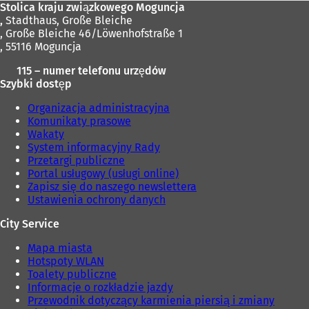
Stolica kraju związkowego Moguncja
,
Stadthaus, Große Bleiche
, Große Bleiche 46/Löwenhofstraße 1
, 55116 Moguncja
115 – numer telefonu urzędów
Szybki dostęp
Organizacja administracyjna
Komunikaty prasowe
Wakaty
System informacyjny Rady
Przetargi publiczne
Portal usługowy (usługi online)
Zapisz się do naszego newslettera
Ustawienia ochrony danych
City Service
Mapa miasta
Hotspoty WLAN
Toalety publiczne
Informacje o rozkładzie jazdy
Przewodnik dotyczący karmienia piersią i zmiany