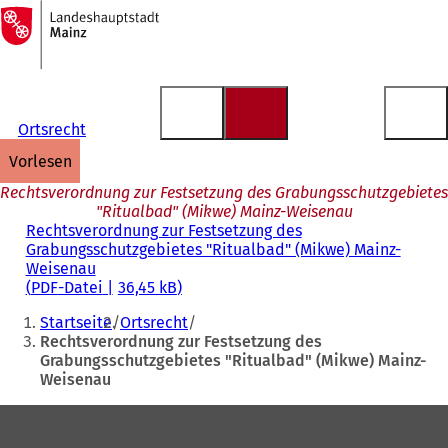
Zur
Startseite
Inhalt anspringen
Ortsrecht
vorlesen
Rechtsverordnung zur Festsetzung des Grabungsschutzgebietes
"Ritualbad" (Mikwe) Mainz-Weisenau
Rechtsverordnung zur Festsetzung des
Grabungsschutzgebietes "Ritualbad" (Mikwe) Mainz-
Weisenau
PDF
-Datei
36,45 kB
Sie
Startseite
Ortsrecht
befinden
Rechtsverordnung zur Festsetzung des
Grabungsschutzgebietes "Ritualbad" (Mikwe) Mainz-
sich
Weisenau
hier:
Fußbereich