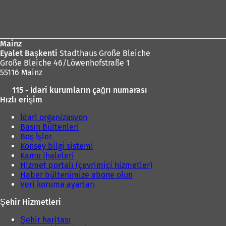
Ayak
bölgesi
Mainz
Eyalet Başkenti
Stadthaus Große Bleiche
Große Bleiche 46/Löwenhofstraße 1
55116 Mainz
115 - İdari kurumların çağrı numarası
Hızlı erişim
İdari organizasyon
Basın Bültenleri
Boş İşler
Konsey bilgi sistemi
Kamu ihaleleri
Hizmet portalı (çevrimiçi hizmetler)
Haber bültenimize abone olun
Veri koruma ayarları
Şehir Hizmetleri
Şehir haritası