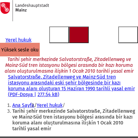
Ana
sayfaya
İçeriğe atla
Yerel hukuk
yüksek sesle oku
Tarihi şehir merkezinde Salvatorstraße, Zitadellenweg ve
Mainz-Süd tren istasyonu bölgesi arasında bir kazı koruma
alanı oluşturulmasına ilişkin 1 Ocak 2010 tarihli yasal emir
Salvatorstraße, Zitadellenweg ve Mainz-Süd tren
istasyonu arasındaki eski şehir bölgesinde bir kazı
koruma alanı oluşturan 15 Haziran 1990 tarihli yasal emir
PDF
-Dosya
277,54 kB
Buradasınız:
Ana Sayfa
Yerel hukuk
Tarihi şehir merkezinde Salvatorstraße, Zitadellenweg
ve Mainz-Süd tren istasyonu bölgesi arasında bir kazı
koruma alanı oluşturulmasına ilişkin 1 Ocak 2010
tarihli yasal emir