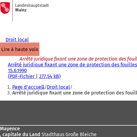
Vers
la
Accéder au contenu
page
d'accueil
Droit local
lire à haute voix
Arrêté juridique fixant une zone de protection des fouil
Arrêté juridique fixant une zone de protection des fouilles
15.6.1990
PDF
-Fichier
277,54 kB
Vous
Page d'accueil
Droit local
êtes
Arrêté juridique fixant une zone de protection des fouill
ici
Pied
:
de
page
Mayence
, capitale du Land
Stadthaus Große Bleiche