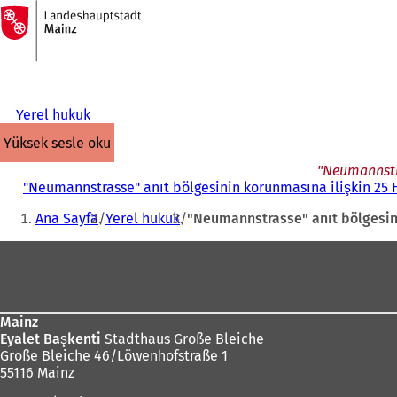
Ana
sayfaya
İçeriğe atla
Yerel hukuk
yüksek sesle oku
"Neumannstra
"Neumannstrasse" anıt bölgesinin korunmasına ilişkin 25 H
Buradasınız:
Ana Sayfa
Yerel hukuk
"Neumannstrasse" anıt bölgesini
Ayak
bölgesi
Mainz
Eyalet Başkenti
Stadthaus Große Bleiche
Große Bleiche 46/Löwenhofstraße 1
55116 Mainz