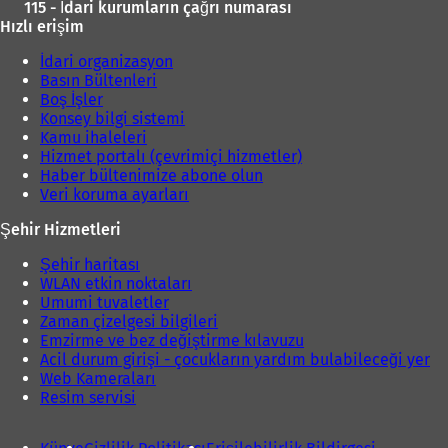
115 - İdari kurumların çağrı numarası
Hızlı erişim
İdari organizasyon
Basın Bültenleri
Boş İşler
Konsey bilgi sistemi
Kamu ihaleleri
Hizmet portalı (çevrimiçi hizmetler)
Haber bültenimize abone olun
Veri koruma ayarları
Şehir Hizmetleri
Şehir haritası
WLAN etkin noktaları
Umumi tuvaletler
Zaman çizelgesi bilgileri
Emzirme ve bez değiştirme kılavuzu
Acil durum girişi - çocukların yardım bulabileceği yer
Web Kameraları
Resim servisi