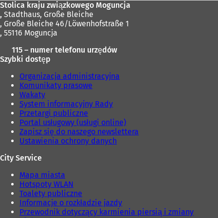
Stolica kraju związkowego Moguncja
,
Stadthaus, Große Bleiche
, Große Bleiche 46/Löwenhofstraße 1
, 55116 Moguncja
115 – numer telefonu urzędów
Szybki dostęp
Organizacja administracyjna
Komunikaty prasowe
Wakaty
System informacyjny Rady
Przetargi publiczne
Portal usługowy (usługi online)
Zapisz się do naszego newslettera
Ustawienia ochrony danych
City Service
Mapa miasta
Hotspoty WLAN
Toalety publiczne
Informacje o rozkładzie jazdy
Przewodnik dotyczący karmienia piersią i zmiany