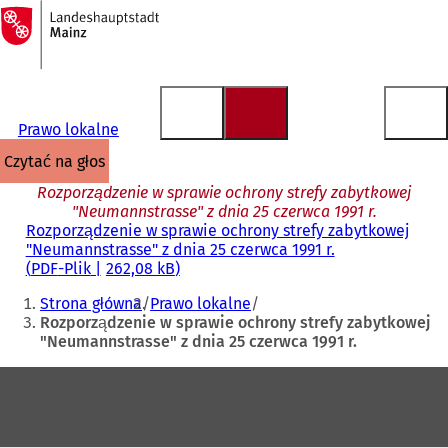
Do
strony
Przejdź do treści
głównej
Prawo lokalne
czytać na głos
Rozporządzenie w sprawie ochrony strefy zabytkowej
"Neumannstrasse" z dnia 25 czerwca 1991 r.
Rozporządzenie w sprawie ochrony strefy zabytkowej
"Neumannstrasse" z dnia 25 czerwca 1991 r.
PDF
-Plik
262,08 kB
Jesteś
Strona główna
Prawo lokalne
tutaj:
Rozporządzenie w sprawie ochrony strefy zabytkowej
"Neumannstrasse" z dnia 25 czerwca 1991 r.
Obszar
stóp