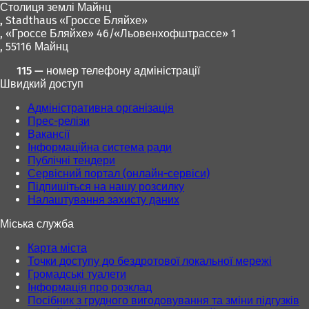
Столиця землі Майнц
,
Stadthaus «Гроссе Бляйхе»
, «Гроссе Бляйхе» 46/«Льовенхофштрассе» 1
, 55116 Майнц
115 — номер телефону адміністрації
Швидкий доступ
Адміністративна організація
Прес-релізи
Вакансії
Інформаційна система ради
Публічні тендери
Сервісний портал (онлайн-сервіси)
Підпишіться на нашу розсилку
Налаштування захисту даних
Міська служба
Карта міста
Точки доступу до бездротової локальної мережі
Громадські туалети
Інформація про розклад
Посібник з грудного вигодовування та зміни підгузків