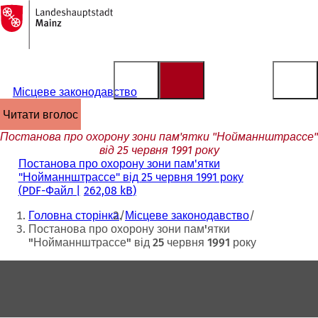
На
головну
Перейти до змісту
сторінку
Місцеве законодавство
читати вголос
Постанова про охорону зони пам'ятки "Нойманнштрассе"
від 25 червня 1991 року
Постанова про охорону зони пам'ятки
"Нойманнштрассе" від 25 червня 1991 року
PDF
-Файл
262,08 kB
Ти
Головна сторінка
Місцеве законодавство
тут:
Постанова про охорону зони пам'ятки
"Нойманнштрассе" від 25 червня 1991 року
Зона
для
ніг