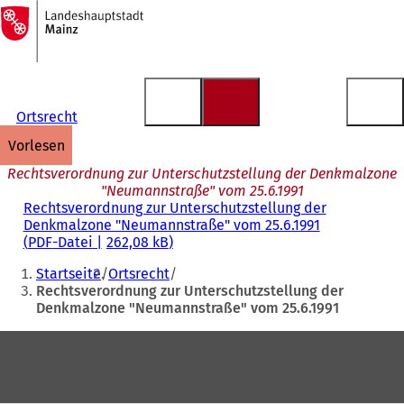
Zur
Startseite
Inhalt anspringen
Ortsrecht
vorlesen
Rechtsverordnung zur Unterschutzstellung der Denkmalzone
"Neumannstraße" vom 25.6.1991
Rechtsverordnung zur Unterschutzstellung der
Denkmalzone "Neumannstraße" vom 25.6.1991
PDF
-Datei
262,08 kB
Sie
Startseite
Ortsrecht
befinden
Rechtsverordnung zur Unterschutzstellung der
Denkmalzone "Neumannstraße" vom 25.6.1991
sich
hier:
Fußbereich